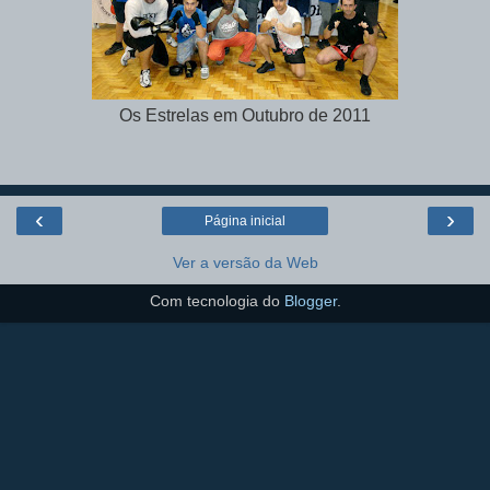
Os Estrelas em Outubro de 2011
‹
›
Página inicial
Ver a versão da Web
Com tecnologia do
Blogger
.