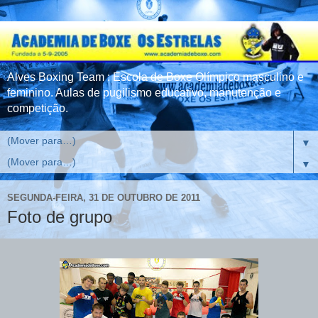
Alves Boxing Team : Escola de Boxe Olímpico masculino e
feminino. Aulas de pugilismo educativo, manutenção e
competição.
▼
▼
SEGUNDA-FEIRA, 31 DE OUTUBRO DE 2011
Foto de grupo