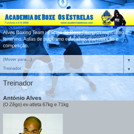
Alves Boxing Team : Escola de Boxe Olímpico masculino e
feminino. Aulas de pugilismo educativo, manutenção e
competição.
▼
▼
Treinador
António Alves
(O Zêgo) ex-atleta 67kg e 71kg